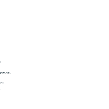
с
рьеров,
ной
,