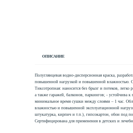
ОПИСАНИЕ
Полуглянцевая водно-дисперсионная краска, разрабо
повышенной нагрузкой и повышенной влажностью. Сто
Тиксотропная: наносится без брызг и потеков, легко 
а также гаражей, балконов, паркингов; - устойчива к
минимальное время сушки между слоями – 1 час. Обл
влажностью и повышенной эксплуатационной нагрузк
штукатурка, кирпич и т.п.), гипсокартон, обои под п
Сертифицирована для применения в детских и лечеб