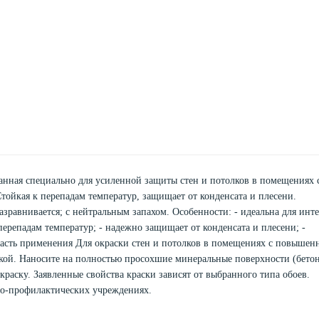
танная специально для усиленной защиты стен и потолков в помещениях 
йкая к перепадам температур, защищает от конденсата и плесени.
разравнивается; с нейтральным запахом. Особенности: - идеальна для инте
 перепадам температур; - надежно защищает от конденсата и плесени; -
асть применения Для окраски стен и потолков в помещениях с повышен
ой. Наносите на полностью просохшие минеральные поверхности (бетон
окраску. Заявленные свойства краски зависят от выбранного типа обоев.
но-профилактических учреждениях.