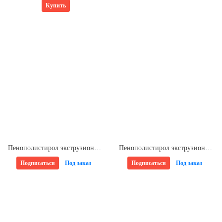
Купить
Пенополистирол экструзионный 60*580*1180мм CARBON PROF L-кромка ТЕХНОНИКОЛЬ (7шт/уп)
Пенополистирол экструзионный 30*585*1185мм КОМФОРТ ПЕНОПЛЭКС (13шт/уп)
Подписаться
Под заказ
Подписаться
Под заказ