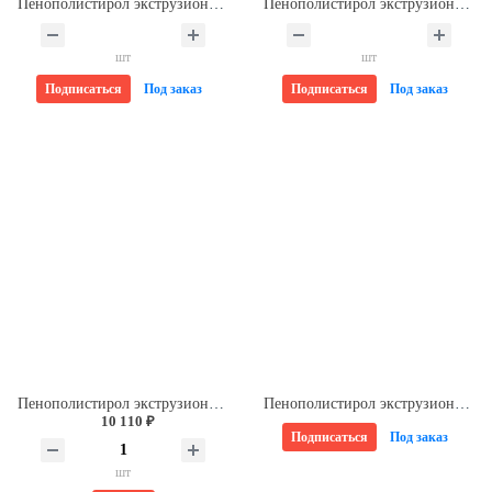
Пенополистирол экструзионный 30*585*1185мм ОСНОВА ПЕНОПЛЭКС (13шт/уп)
Пенополистирол экструзионный 20*585*1185мм ОСНОВА ПЕНОПЛЭКС (20шт/уп)
шт
шт
Подписаться
Под заказ
Подписаться
Под заказ
Пенополистирол экструзионный 50*585*1185мм ОСНОВА ПЕНОПЛЭКС (8шт/уп)
Пенополистирол экструзионный 20*600*1200мм CARBON ECO ТЕХНОНИКОЛЬ (20шт/уп)
10 110 ₽
Подписаться
Под заказ
шт