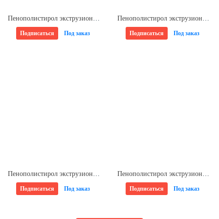
Пенополистирол экструзионный 50*580*1180мм Техноплекс ТЕХНОНИКОЛЬ (6шт/уп)
Пенополистирол экструзионный 30*580*1180мм Техноплекс ТЕХНОНИКОЛЬ (13шт/уп)
Подписаться
Под заказ
Подписаться
Под заказ
Пенополистирол экструзионный 50*580*1180мм CARBON ECO ТЕХНОНИКОЛЬ (8шт/уп)
Пенополистирол экструзионный 100*585*1185мм КОМФОРТ ПЕНОПЛЭКС (4шт/уп)
Подписаться
Под заказ
Подписаться
Под заказ