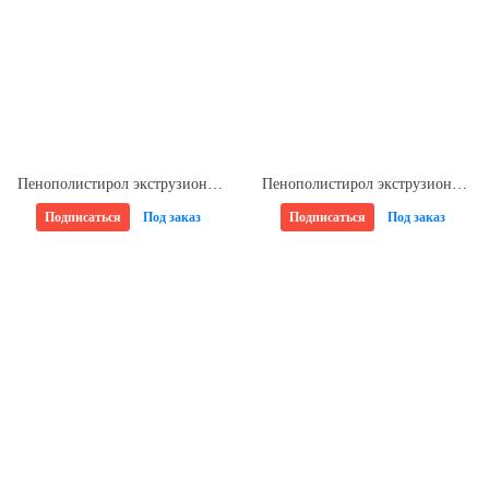
Пенополистирол экструзионный 50*580*1180мм CARBON PROF ТЕХНОНИКОЛЬ (8шт/уп)
Пенополистирол экструзионный 100*580*2360мм CARBON ECO SP ТЕХНОНИКОЛЬ (4шт/уп)
Подписаться
Под заказ
Подписаться
Под заказ