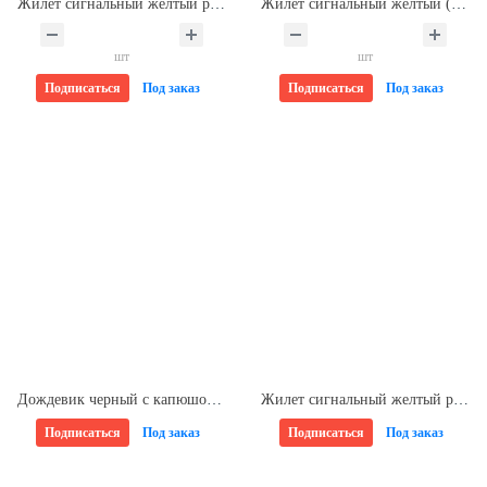
Жилет сигнальный желтый размер XXL СИБРТЕХ 89516
Жилет сигнальный желтый (2 горизонтальные полосы) размер XXL MOS 12123M
шт
шт
Подписаться
Под заказ
Подписаться
Под заказ
Дождевик черный с капюшоном (на кнопках) L (50-52) EVA Komfi EVABL1
Жилет сигнальный желтый размер XL СИБРТЕХ 89515
Подписаться
Под заказ
Подписаться
Под заказ