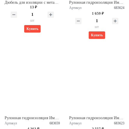
Дюбель для изоляции с металлическим гвоздем 10*200мм Daxmer (300 шт/упак)
Рулонная гидроизоляция Импер Стандарт ХКП B 4,0 (10м2) 683624
13 ₽
Артикул
683624
1 659 ₽
шт
шт
Купить
Купить
Рулонная гидроизоляция Импер Люкс ЭКП B 5,0 (10м2) 683659
Рулонная гидроизоляция Импер Стандарт ТПП Н 3,0 (15м2) 683623
Артикул
683659
Артикул
683623
4 363 ₽
2 557 ₽