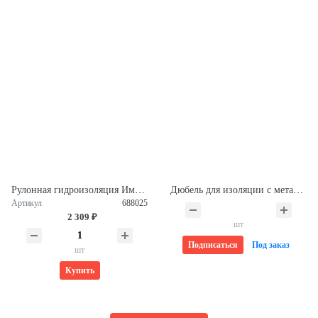
Рулонная гидроизоляция Импер Баланс ТКП B 4,5 (10м2) 688025
Дюбель для изоляции с металлическим гвоздем с термоголовкой 10*100мм TECH-KREP (1000 шт/упак)
Артикул
688025
2 309 ₽
шт
Подписаться
Под заказ
шт
Купить