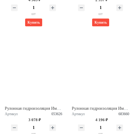
шт
шт
Купить
Купить
Рулонная гидроизоляция Импер Гарант ТКП B 4,5 (10м2) 053626
Рулонная гидроизоляция Импер Люкс ЭПП Н 4,5 (10м2) 683660
Артикул
053626
Артикул
683660
3 078 ₽
4 196 ₽
шт
шт