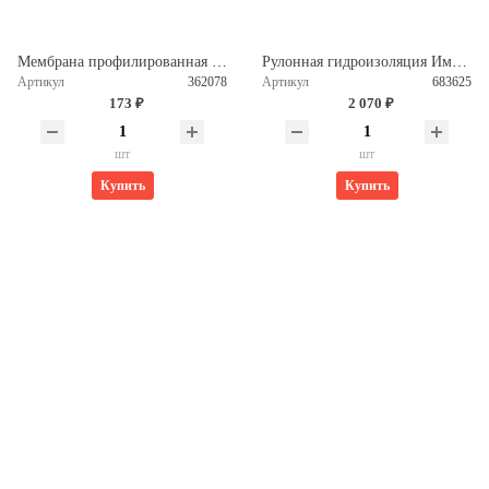
Мембрана профилированная 2*20м 40 м2 PLANTER Standard 362078
Рулонная гидроизоляция Импер Стандарт ХПП Н 3,0 (15м2) 683625
Артикул
362078
Артикул
683625
173 ₽
2 070 ₽
шт
шт
Купить
Купить