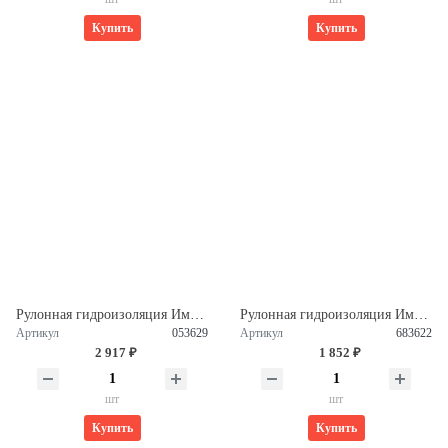
Купить
Купить
Рулонная гидроизоляция Импер Гарант ТПП Н 3,5 (10м2) 053629
Рулонная гидроизоляция Импер Стандарт ТКП B 4,0 (10м2) 683622
Артикул
053629
Артикул
683622
2 917 ₽
1 852 ₽
шт
шт
Купить
Купить